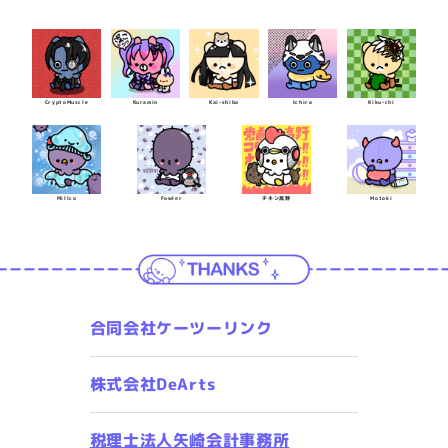
CryptoMuscle
Kuramin
Kai-shiba
Ichiro
Kiku-chi
Millco
Fowler
チキン高野
Motoki
合同会社ケーツーリンク
株式会社DeArts
税理士法人矢崎会計事務所